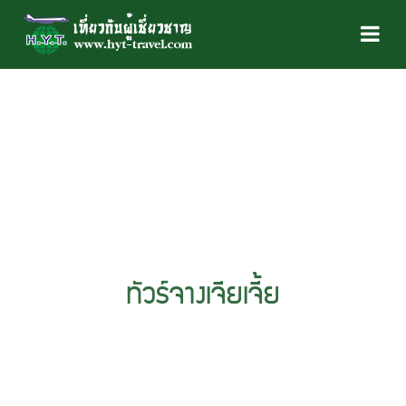
ทัวร์จางเจียเจี้ย