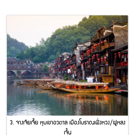
3. จางเจียเจี้ย หุบเขาอวตาล เมืองโบราณเฟิ่งหวง/ฝูหลง
เจิ้น