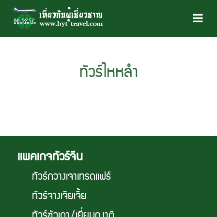
ทัวร์ไหหลำ
เเพคเกจทัวร์จีน
ทัวร์กวางเจาเทรดเเฟร์
ทัวร์จางเจียเจี้ย
ทัวร์ซัวเถา/เยี่ยมญาติ