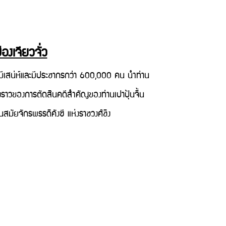
องเจียวจั่ว
่มีเสน่ห์และมีประชากรกว่า
600,000 คน นำท่าน
รื่องราวของการตัดสินคดีสำคัญของท่านเปาปุ้นจิ้น
 ในสมัยจักรพรรดิคังซี แห่งราชวงศ์ชิง