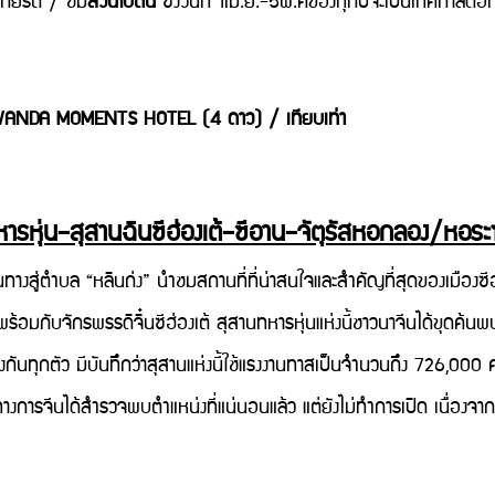
เกียรติ
/ ชม
สวนโบตั๋น
ซึ่งวันที่ 1เม.ย.-5พ.คของทุกปีจะเป็นเทศกาลดอกโ
WANDA MOMENTS HOTEL (4 ดาว) / เทียบเท่า
ทหารหุ่น–สุสานฉินซีฮ่องเต้–ซีอาน–จัตุรัสหอกลอง/หอร
ตำบล “หลินถ่ง” นำชมสถานที่ที่น่าสนใจและสำคัญที่สุดของเมืองซ
นพร้อมกับจักรพรรดิจิ๋นซีฮ่องเต้ สุสานทหารหุ่นแห่งนี้ชาวนาจีนได้ขุดค้
งกันทุกตัว มีบันทึกว่าสุสานแห่งนี้ใช้แรงงานทาสเป็นจำนวนถึง 726,000
ทางการจีนได้สำรวจพบตำแหน่งที่แน่นอนแล้ว แต่ยังไม่ทำการเปิด เนื่อ