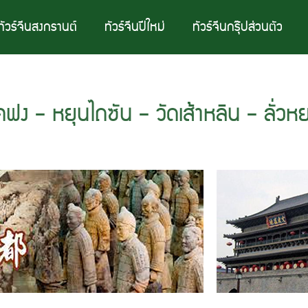
ทัวร์จีนสงกรานต์
ทัวร์จีนปีใหม่
ทัวร์จีนกรุ๊ปส่วนตัว
 ไคฟง – หยุนไถซัน – วัดเส้าหลิน – ลั่วห