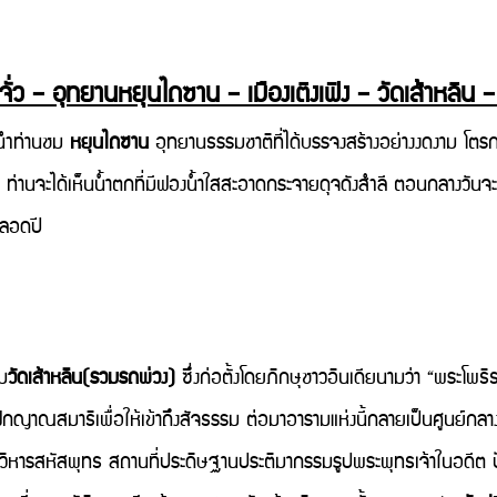
วจั่ว – อุทยานหยุนไถซาน – เมืองเติงเฟิง – วัดเส้าหลิน – ป
ท่านชม
หยุนไถซาน
อุทยานธรรมชาติที่ได้บรรจงสร้างอย่างงดงาม โตรก
ท่านจะได้เห็นน้ำตกที่มีฟองน้ำใสสะอาดกระจายดุจดังสำลี ตอนกลางวันจะมีแ
ลอดปี
ร
ม
วัดเส้าหลิน(รวมรถพ่วง)
ซึ่งก่อตั้งโดยภิกษุชาวอินเดียนามว่า “พระโพธ
ญาณสมาธิเพื่อให้เข้าถึงสัจธรรม ต่อมาอารามแห่งนี้กลายเป็นศูนย์กลางข
แก่ วิหารสหัสพุทธ สถานที่ประดิษฐานประติมากรรมรูปพระพุทธเจ้าในอดีต