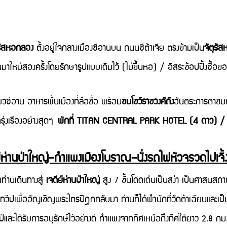
ุรัสหอกลอง
ตั้งอยู่ใจกลางเมืองซีอานบน ถนนซีต้าเจีย ตรงข้ามเป็น
จัตุรัส
าใหม่สองครั้งโดยรักษารูปแบบเดิมไว้ (ไม่ขึ้นหอ) / อิสระช้อปปิ้งซื้อของ
อาน อาหารพื้นเมืองที่ลือชื่อ พร้อม
ชมโชว์ราชวงศ์ถัง
อันตระการตาชมกา
รุ่งเรืองอย่างสุดๆ
พักที่ TITAN CENTRAL PARK HOTEL (4 ดาว) / เ
ย์ห่านป่าใหญ่–กำแพงเมืองโบราณ–นั่งรถไฟหัวจรวดไปเจิ
นเดินทางสู่
เจดีย์ห่านป่าใหญ่
สูง 7 ชั้นโดดเด่นเป็นสง่า เป็นศาสนสถ
พูทวีปเพื่ออัญเชิญพระไตรปิฎกกลับมา ท่านก็ได้พำนักที่วัดต้าเฉียนและเป
00 ปีและได้รับการอนุรักษ์ไว้อย่างดี กำแพงจากทิศเหนือถึงทิศใต้ยาว 2