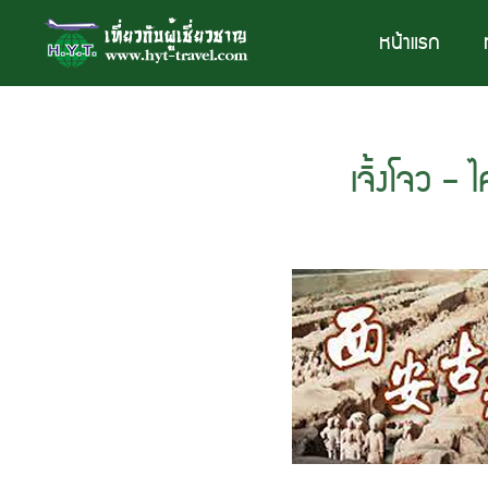
หน้าแรก
เจิ้งโจว –