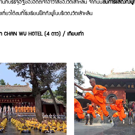
สถานที่บรรจุอัฐิของอดีตเจ้าอาวาสของวัดเส้าหลิน จากนั้น
ชมการแสดงกังฟู
ท
ี่ยวได้ชมที่โรงเรียนฝึกกังฟูในบริเวณวัดเส้าหลิน
ัก CHAN WU HOTEL (4 ดาว) / เทียบเท่า