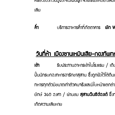
ศีรษะของกวนอูซึ่งโจโฉเป็นผู้ที่จัดพิธีฝังให้อย่างสม
เสีย
ค่ำ
บริการอาหารค่ำที่ภัตตาคาร
พัก 
วันที่ห้า เมืองซานเหมินเสีย–กองทัพ
เช้า
รับประทานอาหารเช้าในโรงแรม / เดินทางสู่
ปั้นนักรบกองทหารอารักขาสุสาน ซึ่งถูกฝังไว้ใต้ดิ
ทหารทุกตัวมีขนาดเท่าตัวคนจริงและมีใบหน้าแตกต่า
ยักษ์ 360 องศา / ผ่านชม
สุสานฉินซีฮ่องเต้
ซึ่ง
เกิดความเสียหาย