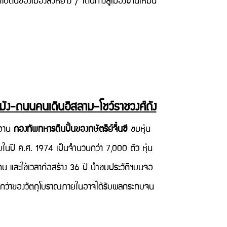
บตั๋นของเมืองลั่วหยาง / เดินทางสู่เมืองซานเหมิน
ะฆัง-ถนนคนเดินอิสลาม–โชว์ราชวงศ์ถัง
ีอาน
กองทัพทหารดินปั้นของกษัตริย์จิ๋นซี
ชมหุ่น
นพบในปี ค.ศ. 1974 เป็นจำนวนกว่า 7,000 ตัว หุ่น
 คน และใช้เวลาก่อสร้าง 36 ปี นำชมประวัติฯบนจอ
งจากกว่าของวัตถุโบราณภายในอาจได้รับผลกระทบจน