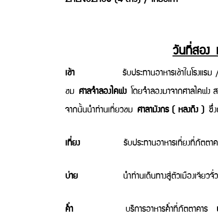
วันที่สอง 
เช้า
รับประทานอาหารเช้าในโรงแรม / น
ชม
ศาลจำลองไคฟง
โดยจำลองมาจากศาลไคฟง สม
จากนั้นนำท่านเที่ยวชม
ศาลามังกร ( หลงถิง )
ซึ่
เที่ยง
รับประทานอาหารเที่ยงที่ภัตตาค
บ่าย
นำท่านเดินทางสู่ตัวเมืองเจียวจั่ว
ค่ำ
บริการอาหารค่ำที่ภัตตาคาร