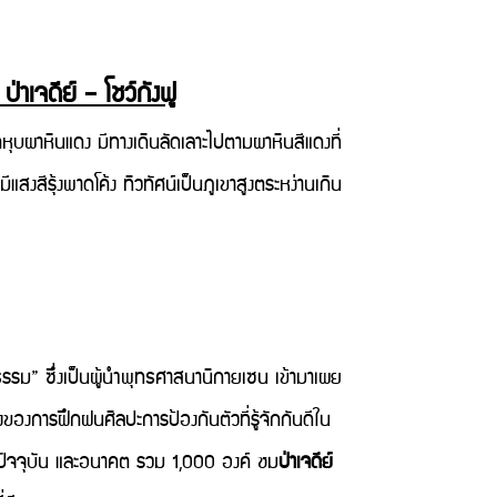
่าเจดีย์ – โชว์กังฟู
หุบผาหินแดง มีทางเดินลัดเลาะไปตามผาหินสีแดงที่
สงสีรุ้งพาดโค้ง ทิวทัศน์เป็นภูเขาสูงตระหง่านเกิน
ิธรรม” ซึ่งเป็นผู้นำพุทธศาสนานิกายเซน เข้ามาเผย
องการฝึกฝนศิลปะการป้องกันตัวที่รู้จักกันดีใน
 ปัจจุบัน และอนาคต รวม 1,000 องค์ ชม
ป่าเจดีย์