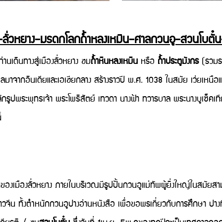
งเฟิง–ลั่วหยาง–มรดกโลกถ้ำหลงเหมิน–ศาลกวนอู–สวนโบตั๋
ินทางสู่เมืองลั่วหยาง ชม
ถ้ำหินหลงเหมิน
หรือ
ถ้ำประตูมังกร
(รวมรถ
ธิพลมาจากอินเดียและเอเชียกลาง สร้างราวปี พ.ศ. 1038 ในสมัย เว่ยเหนือแล
ล้วสลักรูปพระพุทธเจ้า พระโพธิสัตย์ เทวดา นางฟ้า ทวารบาล พระนางบูเซ
้
ต้ของเมืองลั่วหยาง ภายในบริเวณมีรูปปั้นกวนอูแม่ทัพผู้ยิ่งใหญ่ในสมัยสา
ทั้งตำหนักกวนอูปางอ่านหนังสือ เพื่อขอพรเกี่ยวกับการศึกษา ปางที่ขอพ