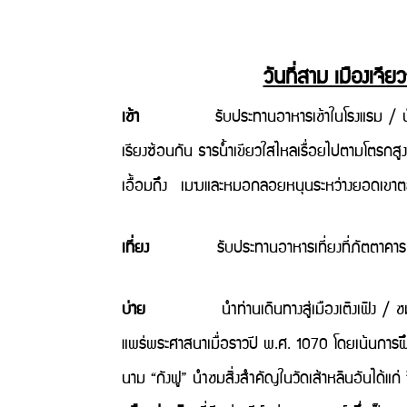
วันที่สาม เมืองเจีย
เช้า
รับประทานอาหารเช้าในโรงแรม / นำ
เรียงซ้อนกัน ธารน้ำเขียวใสไหลเรื่อยไปตามโตรกสูง 
เอื้อมถึง เมฆและหมอกลอยหนุนระหว่างยอดเขาต
เที่ยง
รับประทานอาหารเที่ยงที่ภัตตาคา
บ่าย
นำท่านเดินทางสู่เมืองเติงเฟิง / ช
แพร่พระศาสนาเมื่อราวปี พ.ศ. 1070 โดยเน้นการฝึก
นาม “กังฟู” นำชมสิ่งสำคัญในวัดเส้าหลินอันได้