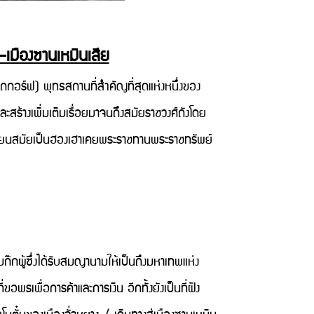
น–เมืองซานเหมินเสีย
กอร์ฟ) พุทธสถานที่สำคัญที่สุดแห่งหนึ่งของ
ะสร้างเพิ่มเติมเรื่อยมาจนถึงสมัยราชวงศ์ถังโดย
็คเทียนสมัยเป็นฮองเฮาเคยพระราชทานพระราชทรัพย์
มก๊กผู้ซึ่งได้รับสมญานามให้เป็นถึงมหาเทพแห่ง
รเพื่อการค้าและการเงิน อีกทั้งยังเป็นที่ฝัง