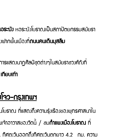
หอระฆัง
หอระฆังโบราณเป็นสถาปัตยกรรมสมัยรา
ฝากพื้นเมืองที่
ถนนคนเดินมุสลิม
รแสดงนาฏศิลป์ชุดต่างๆในสมัยราชวงศ์ถังที่
ทียบเท่า
้งโจว–กรุงเทพฯ
านโบราณ ที่แสดงถึงความรุ่งเรืองของพุทธศาสนาใน
็นเจ้าอาวาสของวัดนี้ / ชม
กำแพงเมืองโบราณ
ที่
.8 กม. ทิศตะวันออกถึงทิศตะวันตกยาว 4.2 กม. ความ