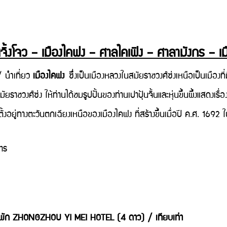
เจิ้งโจว – เมืองไคฟง – ศาลไคเฟิง – ศาลามังกร – เมื
ำเที่ยว
เมืองไคฟง
ซึ่งเป็นเมืองหลวงในสมัยราชวงศ์ซ่งเหนือเป็นเมืองที
ัยราชวงศ์ซ่ง
ให้ท่านได้ชมรูปปั้นของท่านเปาปุ้นจิ้นและหุ่นขึ้นผึ้งแสดงเ
งตั้งอยู่ทางตะวันตกเฉียงเหนือของเมืองไคฟง ที่สร้างขึ้นเมื่อปี ค.ศ. 1692
าร
พัก ZHONGZHOU YI MEI HOTEL (4 ดาว) / เทียบเท่า