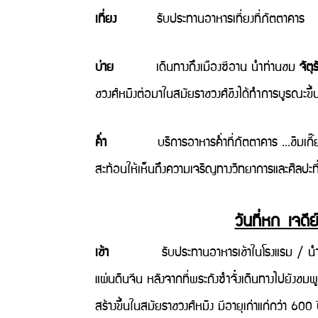
เที่ยง
รับประทานอาหารเที่ยงที่ภัตตาคาร
บ่าย
เดินทางถึงเมืองซีอาน นำท่านชม
จัต
ชวงศ์หมิงต่อมาในสมัยราชวงศ์ชิงได้ทำการบูรณะขึ้นม
ค่ำ
บริการอาหารค่ำที่ภัตตาคาร ...ชิมเกี๊ยวซี
สะท้อนให้เห็นถึงความเจริญทางวิทยาการและศิลปะที่
วันที่หก เจดี
เช้า
รับประทานอาหารเช้าในโรงแรม / นำท่า
แผ่นดินจีน หลังจากที่พระถังซำจั๋งเดินทางไปยังชม
สร้างขึ้นในสมัยราชวงศ์หมิง มีอายุเก่าแก่กว่า 6