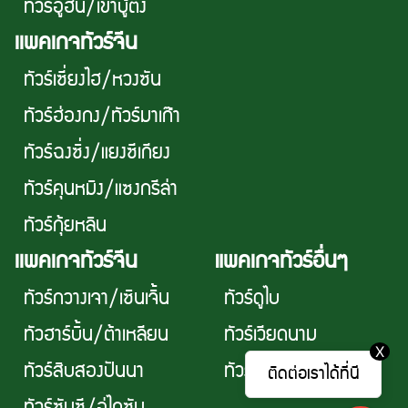
ทัวร์อู่ฮั่น/เขาบู๊ตึ๊ง
เเพคเกจทัวร์จีน
ทัวร์เซี่ยงไฮ/หวงซัน
ทัวร์ฮ่องกง/ทัวร์มาเก๊า
ทัวร์ฉงซิ่ง/แยงซีเกียง
ทัวร์คุนหมิง/แซงกรีล่า
ทัวร์กุ้ยหลิน
เเพคเกจทัวร์จีน
แพคเกจทัวร์อื่นๆ
ทัวร์กวางเจา/เซินเจิ้น
ทัวร์ดูไบ
ทัวฮาร์บิ้น/ต้าเหลียน
ทัวร์เวียดนาม
X
ทัวร์สิบสองปันนา
ทัวร์ไต้หวัน
ติดต่อเราได้ที่นี
ทัวร์ซันซี/อู่ไถซัน