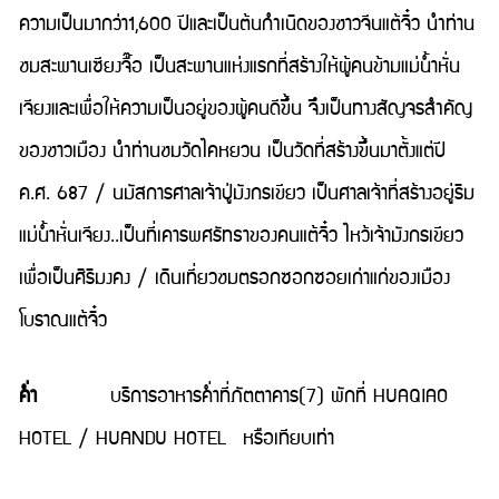
ความเป็นมากว่า1,600 ปีและเป็นต้นกำเนิดของชาวจีนแต้จิ๋ว นำท่าน
ชมสะพานเซียงจื๊อ เป็นสะพานแห่งแรกที่สร้างให้ผู้คนข้ามแม่น้ำหั่น
เจียงและเพื่อให้ความเป็นอยู่ของผู้คนดีขึ้น จึงเป็นทางสัญจรสำคัญ
ของชาวเมือง นำท่านชมวัดไคหยวน เป็นวัดที่สร้างขึ้นมาตั้งแต่ปี
ค.ศ. 687 / นมัสการศาลเจ้าปู่มังกรเขียว เป็นศาลเจ้าที่สร้างอยู่ริม
แม่น้ำหั่นเจียง..เป็นที่เคารพศรัทธาของคนแต้จิ๋ว ไหว้เจ้ามังกรเขียว
เพื่อเป็นศิริมงคง / เดินเที่ยวชมตรอกซอกซอยเก่าแก่ของเมือง
โบราณแต้จิ๋ว
ค่ำ
บริการอาหารค่ำที่ภัตตาคาร(7) พักที่ HUAQIAO
HOTEL / HUANDU HOTEL หรือเทียบเท่า