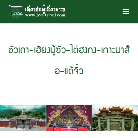
ซัวเถา-เฮียงบู้ซัว-ไต่ฮงกง-เกาะมาสื
อ-แต้จิ๋ว