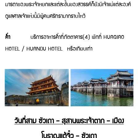
มารดาของพระเจ้าหยกและแต่ละชั้นของสวรรค์ก็ยังมีเจ้าแม่แต่ละองค์
ดูแลศาลเจ้าแห่งนี้มีผู้คนศรัทธามากราบไหว้
ค่ำ
บริการอาหารค่ำที่ภัตตาคาร(4) พักที่ HUAQIAO
HOTEL / HUANDU HOTEL หรือเทียบเท่า
วันที่สาม ซัวเถา – สุสานพระเจ้าตาก – เมือง
โบราณแต้จิ๋ว – ซัวเถา