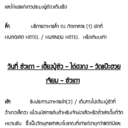
และให้พรแก่ชาวประมงผู้ต้องเดินเรือ
ค่ำ
บริการอาหารค่ำ ณ ภัตตาคาร (1) พักที่
HUAQIAO HOTEL / HUANDU HOTEL หรือเทียบเท่า
วันที่ ซัวเถา – เฮี้ยงบู้ซัว – ไต่ฮงกง – วัดแป๊ะฮวย
เจียม – ซัวเถา
เช้า
รับประทานอาหารเช้า(2) / เดินทางไปเฮียงบู้ซัวที่
อำเภอเล็กฮง เพื่อนมัสการต้นตำหรับเจ้าพ่อเสือหรือตั่วเล่าเอี๊ยที่วัด
หยวนซัน ซึ่งเป็นวัดพุทธศาสนาโบราณที่เก่าแก่อายุกว่า800ปีและ