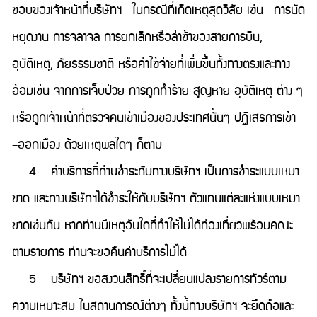
ชอบของเจ้าหน้าที่บริษัทฯ ในกรณีที่เกิดเหตุสุดวิสัย เช่น การนัด
หยุดงาน การจลาจล การยกเลิกหรือล่าช้าของสายการบิน,
อุบัติเหตุ, ภัยธรรมชาติ หรือค่าใช้จ่ายที่เพิ่มขึ้นทั้งทางตรงและทาง
อ้อมเช่น จากการเจ็บป่วย การถูกทำร้าย สูญหาย อุบัติเหตุ ต่าง ๆ
หรือถูกเจ้าหน้าที่ตรวจคนเข้าเมืองของประเทศนั้นๆ ปฏิเสธการเข้า
–ออกเมือง ด้วยเหตุผลใดๆ ก็ตาม
4 ค่าบริการที่ท่านชำระกับทางบริษัทฯ เป็นการชำระแบบเหมา
ขาด และทางบริษัทฯได้ชำระให้กับบริษัทฯ ตัวแทนแต่ละแห่งแบบเหมา
ขาดเช่นกัน หากท่านมีเหตุอันใดที่ทำให้ไม่ได้ท่องเที่ยวพร้อมคณะ
ตามรายการ ท่านจะขอคืนค่าบริการไม่ได้
5 บริษัทฯ ขอสงวนสิทธิ์ที่จะเปลี่ยนแปลงรายการทัวร์ตาม
ความเหมาะสม ในสถานการณ์ต่างๆ ทั้งนี้ทางบริษัทฯ จะยึดถือและ