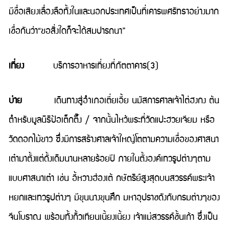
มีชื่อเสียงเลื่องลือทั้งในและนอกประเทศเป็นที่เคารพศรัทธาอย่างมาก
เชื่อกันว่า“ขอสิ่งใดก็จะได้สมปารถนา”
เที่ยง
บริการอาหารเที่ยงที่ภัตตาคาร(3)
บ่าย
เดินทางสู่อำเภอเตี่ยเอี้ย นมัสการศาลเจ้าไต่ฮงกง ต้น
ตำหรับมูลนิธิป้อเต็กตึ๊ง / จากนั้นไหว้พระที่วัดแปะฮวยเจียม หรือ
วัดดอกไม้ขาว ซึ่งมีการสร้างศาลเจ้าใหญ่โตตามความเชื่อของศาสนา
เต๋ามาตั้งแต่ดั้งเดิมนานหลายร้อยปี ภายในตั้งองค์เทวรูปต่างๆตาม
แบบศาสนาเต๋า เช่น อี้หวางฮ่องเต้ กษัตริย์สูงสุดบนสวรรค์พระเจ้า
หยกและเทวรูปต่างๆ มีขุนนางขุนศึก มหาอุปราชดังกับกรมต่างๆของ
จีนโบราณ พร้อมทั้งกิ้วเทียนเนี้ยงเนี้ยง เจ้าแม่สวรรค์ชั้นเก้า ซึ่งเป็น