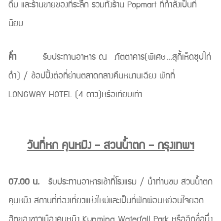
ดื่ม และร้านขายของที่ระลึก รวมทั้งร้าน Popmart ที่กำลังเป็นที่
นิยม
ค่ำ
รับประทานอาหาร ณ ภัตตาคาร(พิเศษ...สุกี้เห็ดซุปไก่
ดำ) / ช้อปปิ้งต่อที่ย่านตลาดกลางคืนหนานเฉียง พักที่
LONGWAY HOTEL (4 ดาว)หรือเทียบเท่า
วันที่หก คุนหมิง – สวนน้ำตก – กรุงเทพฯ
07.00 น.
รับประทานอาหารเช้าที่โรงแรม / นำท่านชม สวนน้ำตก
คุนหมิง สถานที่ท่องเที่ยวแห่งใหม่และเป็นที่พักผ่อนหย่อนใจยอด
ฮิตของชาวเมืองคุนหมิง Kunming Waterfall Park หรืออีกชื่อนึ่ง