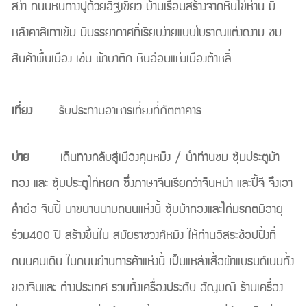
สง่า ถนนหนทางปูด้วยอิฐเขียว บ้านเรือนสร้างจากหินไข่ห่าน มี
หลังคาสีเทาเข้ม มีบรรยากาศที่เรียบง่ายแบบโบราณแต่งดงาม ชม
สินค้าพื้นเมือง เช่น ผ้าบาติก หินอ่อนแห่งเมืองต้าหลี่
เที่ยง
รับประทานอาหารเที่ยงที่ภัตตาคาร
บ่าย
เดินทางกลับสู่เมืองคุนหมิง / นำท่านชม ซุ้มประตูม้า
ทอง และ ซุ้มประตูไก่หยก ซึ่งภาษาจีนเรียกว่าจินหม่า และปี้จี จึงเอา
คำย่อ จินปี้ มาขนานนามถนนแห่งนี้ ซุ้มม้าทองและไก่มรกตมีอายุ
ร่วม400 ปี สร้างขึ้นใน สมัยราชวงศ์หมิง ให้ท่านอิสระช้อปปิ้งที่
ถนนคนเดิน ในถนนย่านการค้าแห่งนี้ เป็นแหล่งเสื้อผ้าแบรนด์เนมทั้ง
ของจีนและ ต่างประเทศ รวมทั้งเครื่องประดับ อัญมณี ร้านเครื่อง