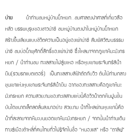
บ่าย
นำท่านชมหมู่บ้านน้ำหยก…ชมศาลตงปาศาลที่เกี่ยวสือ
หลัว บรรพบุรุษของชาวน่าซี ชมหมู่บ้านตงปาในหมู่บ้านน้ำหยก
สร้างขึ้นเลียนแบบชีวิตความเป็นอยู่ของเผ่าน่าซี สัมผัสวัฒนธรรม
น่าซี ชมบ่อน้ำพุศักดิ์สิทธิ์ของเผ่าน่าซี ซึ่งไหลมาจากภูเขาหิมะมังกร
หยก / นําท่านชม ทะเลสายไปสู่ยเหอ หรือหุบเขาพระจันทร์สีน้ํา
เงิน(รวมรถแบตเตอรี่) เป็นทะเลสาบสีฟ้าตัดกับวิว ต้นไม้ท่ามกลาง
ขุนเขาแห่งหุบเขาพระจันทร์สีน้ําเงิน ฉากของทะเลสาบคือภูเขาหิมะ
มังกรหยก ความสวยงามของทะเลสาบแห่งนี้คือวิวน้ําตกหินปูนขั้น
บันไดขนาดเล็กลดลั่นลงมาอย่าง สวยงาม น้ําที่ไหลผ่านหุบเขานี้คือ
น้ําที่ละลายจากหิมะบนยอดเขาหิมะมังกรหยก / จากนั้นนำท่านเดิน
ทางสู่เมืองต้าหลี่ที่คนไทยทั่วไปรู้จักในชื่อ "หนองแส" หรือ "ตาลีฟู"