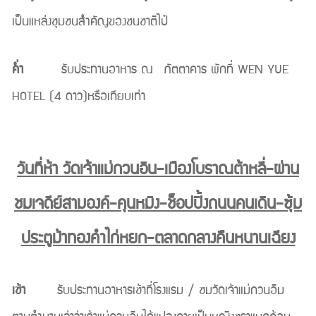
เป็นแหล่งชุมชนสำคัญของชนชาติไป๋
ค่ำ
รับประทานอาหาร ณ ภัตตาคาร พักที่ WEN YUE
HOTEL (4 ดาว)หรือเทียบเท่า
วันที่ห้า วัดเจ้าแม่กวนอิน-เมืองโบราณต้าหลี่-ผ่าน
ชมเจดีย์สามองค์-คุนหมิง-ช็อปปิ้งถนนคนเดิน-ซุ้ม
ประตูม้าทองคำไก่หยก-ตลาดกลางคืนหนานเฉียง
เช้า
รับประทานอาหารเช้าที่โรงแรม / ชมวัดเจ้าแม่กวนอิม