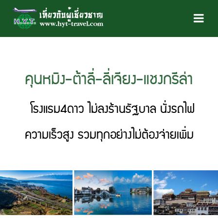
คุนหมิง-ต้าลี่-ลี่เจียง-แชงกรีล่า
โรงแรม4ดาว ไม่ลงร้านรัฐบาล นั่งรถไฟ
ความเร็วสูง รวมทุกอย่างไม่ต้องจ่ายเพิ่ม