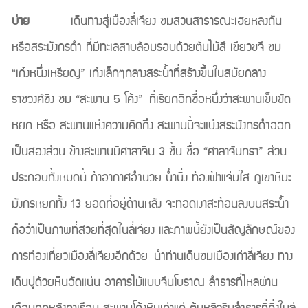
บ่าย
เดินทางสู่เมืองลี่เจียง ชมสวนสาธารณะเฮยหลงถัน
หรือสระมังกรดำ ที่มีทะเลสาบล้อมรอบด้วยต้นไม้สี เขียวขจี ชม
“เก๋งหนึ่งเหรียญ” เก๋งเล็กๆกลางสระน้ำที่สร้างขึ้นในสมัยกลาง
ราชวงศ์ชิง ชม “สะพาน 5 โค้ง” ที่เรียกอีกชื่อหนึ่งว่าสะพานเข็มขัด
หยก หรือ สะพานแห่งความคิดถึง สะพานนี้จะแบ่งสระมังกรดำออก
เป็นสองส่วน ข้างสะพานมีศาลาจีน 3 ชั้น ชื่อ “ศาลาจันทรา” ส่วน
ประกอบทั้งหมดนี้ ถ้าอากาศอำนวย น้ำนิ่ง ท้องฟ้าแจ่มใส ภูเขาหิมะ
มังกรหยกทั้ง 13 ยอดที่อยู่ด้านหลัง จะทอดเงาสะท้อนลงบนสระน้ำ
ถือว่าเป็นภาพที่สวยที่สุดในลี่เจียง และภาพนี้ยังเป็นสัญลักษณ์ของ
การท่องเที่ยวเมืองลี่เจียงอีกด้วย นำท่านเดินชมเมืองเก่าลี่เจียง ทาง
เดินปูด้วยหินอัดแน่น อาคารไม้แบบจีนโบราณ ลำธารที่ไหลผ่าน