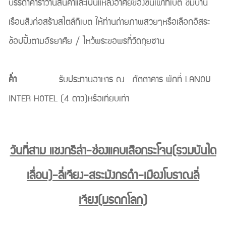
บรรดาคาราวานสินค้าและเป็นแหล่งอาศัยของชนเผ้าทิเบต ชมบ้าน
เรือนสิงก่อสร้างสไตล์ทิเบต ให้ท่านถ่ายภาพสวยๆหรือเลือกอิสระ
ช้อปปิ้งตามอัธยาศัย / ไหว้พระขอพรที่วัดกุยซาน
ค่ำ
รับประทานอาหาร ณ ภัตตาคาร พักที่ LANOU
INTER HOTEL (4 ดาว)หรือเทียบเท่า
วันที่สาม แชงกรีล่า-ช่องแคบเสือกระโจน(รวมบันได
เลื่อน)-ลี่เจียง-สระมังกรดำ-เมืองโบราณลี่
เจียง(มรดกโลก)