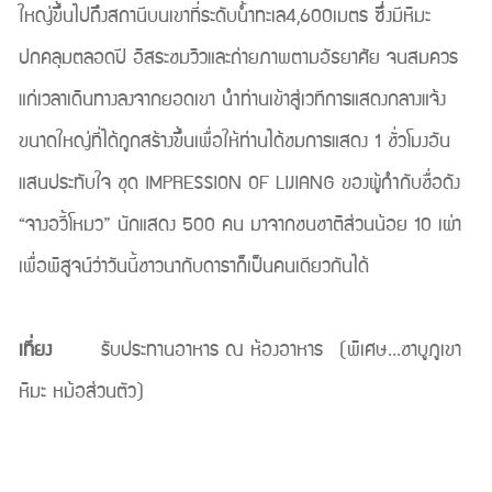
ใหญ่ขึ้นไปถึงสถานีบนเขาที่ระดับน้ำทะเล4,600เมตร ซึ่งมีหิมะ
ปกคลุมตลอดปี อิสระชมวิวและถ่ายภาพตามอัธยาศัย จนสมควร
แก่เวลาเดินทางลงจากยอดเขา นำท่านเข้าสู่เวทีการแสดงกลางแจ้ง
ขนาดใหญ่ที่ได้ถูกสร้างขึ้นเพื่อให้ท่านได้ชมการแสดง 1 ชั่วโมงอัน
แสนประทับใจ ชุด IMPRESSION OF LIJIANG ของผู้กำกับชื่อดัง
“จางอวี้โหมว” นักแสดง 500 คน มาจากชนชาติส่วนน้อย 10 เผ่า
เพื่อพิสูจน์ว่าวันนี้ชาวนากับดาราก็เป็นคนเดียวกันได้
เที่ยง
รับประทานอาหาร ณ ห้องอาหาร (พิเศษ...ชาบูภูเขา
หิมะ หม้อส่วนตัว)