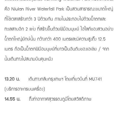
คือ Niulan River Waterfall Park เป็นสวนสาธารณะขนาดใหญ่
ที่ใช้เวลาสร้างกว่า 3 ปีด้วยกัน ภายในประกอบไปด้วยน้ำตกและ
ทะเลสาบอีก 2 แห่ง ที่สร้างขึ้นด้วยฝีมือมนุษย์ ไฮไลท์ของสวนอย่าง
น้ำตกใหญ่ยักษ์นั้น กว้างกว่า 400 เมตรและมีความสูงถึง 12.5
เมตร ถือเป็นน้ำตกฝีมือมนุษย์ที่ยาวเป็นอันดับของเอเชีย / จาก
นั้นเดินทางไปสนามบินคุนหมิง
13.20 น.
เดินทางกลับกรุงเทพฯ โดยเที่ยวบินที่ MU741
(บริการอาหารบนเครื่อง)
14.55 น.
ถึงท่าอากาศสุวรรณภูมิโดยสวัสดิภาพ