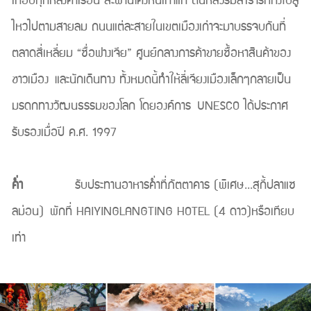
เกือบทุกหลังคาเรือน สะพานโค้งหินเก่าแก่ ต้นหลิวริมลำธารที่กิ่งใบลู่
ไหวไปตามสายลม ถนนแต่ละสายในเขตเมืองเก่าจะมาบรรจบกันที่
ตลาดสี่เหลี่ยม “ซื่อฟางเจีย” ศูนย์กลางการค้าขายซื้อหาสินค้าของ
ชาวเมือง และนักเดินทาง ทั้งหมดนี้ทำให้ลี่เจียงเมืองเล็กๆกลายเป็น
มรดกทางวัฒนธรรมของโลก โดยองค์การ UNESCO ได้ประกาศ
รับรองเมื่อปี ค.ศ. 1997
ค่ำ
รับประทานอาหารค่ำที่ภัตตาคาร (พิเศษ...สุกี้ปลาแซ
ลม่อน) พักที่ HAIYINGLANGTING HOTEL (4 ดาว)หรือเทียบ
เท่า