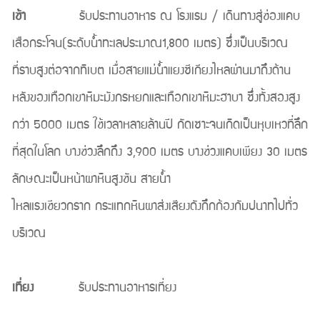
เช้า
รับประทานอาหาร ณ โรงแรม / เดินทางสู่ช่องแคบ
เสือกระโจน(ระดับน้ำทะเลประมาณ1,800 เมตร) ซึ่งเป็นบริเวณ
ที่ราบสูงต่อจากทิเบต เมื่อสายแม่น้ำแยงซีเกียงไหลผ่านมาถึงด้าน
หลังของเทือกเขาหิมะมังกรหยกและเทือกเขาหิมะฮาบา ซึ่งทั้งสองสูง
กว่า 5000 เมตร ใช้เวลาหลายล้านปี กัดเซาะจนเกิดเป็นหุบเหวที่ลึก
ที่สุดในโลก บางช่วงลึกถึง 3,900 เมตร บางช่วงแคบเพียง 30 เมตร
ลักษณะเป็นหน้าผาหินสูงชัน สายน้ำ
ไหลแรงเชียวกราก กระแทกหินผาส่งเสียงดังกึกก้องกัมปนาทไปทั่ว
บริเวณ
เที่ยง
รับประทานอาหารเที่ยง