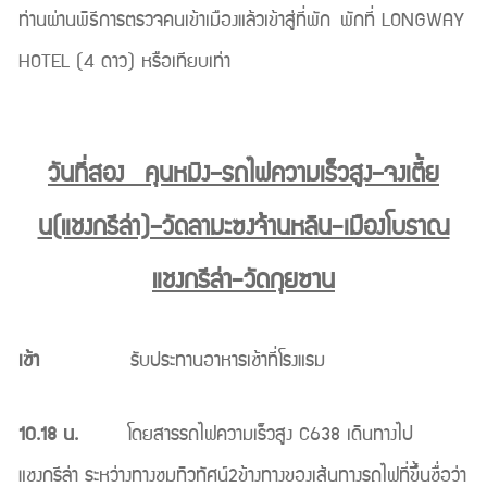
ท่านผ่านพิธีการตรวจคนเข้าเมืองแล้วเข้าสู่ที่พัก พักที่ LONGWAY
HOTEL (4 ดาว) หรือเทียบเท่า
วันที่สอง คุนหมิง–รถไฟความเร็วสูง–จงเตี้ย
น(แชงกรีล่า)–วัดลามะซงจ้านหลิน-เมืองโบราณ
แชงกรีล่า-วัดกุยซาน
เช้า
รับประทานอาหารเช้าที่โรงแรม
10.18 น.
โดยสารรถไฟความเร็วสูง C638 เดินทางไป
แชงกรีล่า ระหว่างทางชมทิวทัศน์2ข้างทางของเส้นทางรถไฟที่ขึ้นชื่อว่า