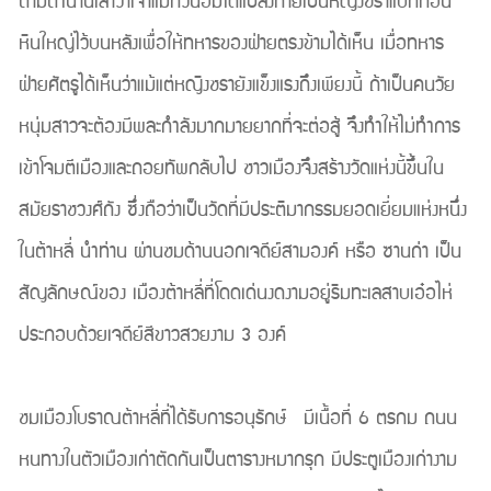
ตามตำนานเล่าว่าเจ้าแม่กวนอิมได้แปลงกายเป็นหญิงชราแบกก้อน
หินใหญ่ไว้บนหลังเพื่อให้ทหารของฝ่ายตรงข้ามได้เห็น เมื่อทหาร
ฝ่ายศัตรูได้เห็นว่าแม้แต่หญิงชรายังแข็งแรงถึงเพียงนี้ ถ้าเป็นคนวัย
หนุ่มสาวจะต้องมีพละกำลังมากมายยากที่จะต่อสู้ จึงทำให้ไม่ทำการ
เข้าโจมตีเมืองและถอยทัพกลับไป ชาวเมืองจึงสร้างวัดแห่งนี้ขึ้นใน
สมัยราชวงศ์ถัง ซึ่งถือว่าเป็นวัดที่มีประติมากรรมยอดเยี่ยมแห่งหนึ่ง
ในต้าหลี่ นำท่าน ผ่านชมด้านนอกเจดีย์สามองค์ หรือ ซานถ่า เป็น
สัญลักษณ์ของ เมืองต้าหลี่ที่โดดเด่นงดงามอยู่ริมทะเลสาบเอ๋อไห่
ประกอบด้วยเจดีย์สีขาวสวยงาม 3 องค์
ชมเมืองโบราณต้าหลี่ที่ได้รับการอนุรักษ์ มีเนื้อที่ 6 ตรกม ถนน
หนทางในตัวเมืองเก่าตัดกันเป็นตารางหมากรุก มีประตูเมืองเก่างาม