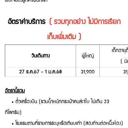
พอใจของลูกค้าเป็นหลัก
อัตราค่าบริการ
( รวมทุกอย่าง ไม่มีการเรียก
เก็บเพิ่มเติม )
เด็กอายุต
วันเดินทาง
ผู้ใหญ่
( มี
27 ธ.ค.67 – 1 ม.ค.68
31,900
31
อัตรานี้รวม
• ตั๋วเครื่องบิน (รวมน้ำหนักกระเป๋าคนล่ะ1ใบ ไม่เกิน 23
กิโลกรัม)
• โรงแรมตามที่รายการระบุหรือเทียบเท่า (สองท่านต่อหนึ่งห้อง)