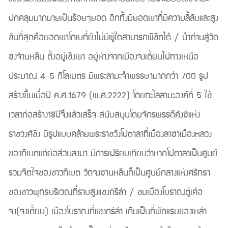
ปกคลุมมากมายเป็นร้อยๆยอด อีกทั้งมียอดเขาที่มีความลี้ลับและสูง
ชันที่สุดคือยอดเขาโกเบที่ยังไม่มีผู้ใดสามารถพิชิตได้ / นำท่านสู่วัด
ซงจ้านหลิน ตั้งอยู่เชิงเขา อยู่ห่างจากเมืองจงเตี้ยนไปทางเหนือ
ประมาณ 4-5 กิโลเมตร มีพระลามะจำพรรษามากกว่า 700 รูป
สร้างขึ้นเมื่อปี ค.ศ.1679 (พ.ศ.2222) โดยทะไลลามะองค์ที่ 5 ใช้
เวลาก่อสร้าง18ปีจึงแล้วเสร็จ สนับสนุนโดยจักรพรรดิคังซีแห่ง
ราชวงศ์ชิง มีรูปแบบคล้ายพระราชวังโปตาลาที่เมืองลาซาเมืองหลวง
ของทิเบตแต่ย่อส่วนลงมา มีการเปรียบเทียบว่าหากโปตาลาเป็นศูนย์
รวมจิตใจของชาวทิเบต วัดจงซานหลินก็เป็นศูนย์กลางแห่งศรัทธา
ของชาวพุทธบริเวณที่ราบสูงแชงกรีล่า / ชมเมืองโบราณตู๋เค่อ
จง(จงเตี้ยน) เมืองโบราณที่แชงกรีล่า เดิมเป็นที่พักแรมของเหล่า