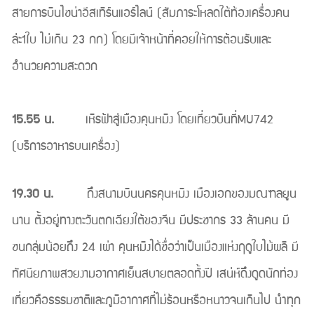
สายการบินไชน่าอีสเทิร์นแอร์ไลน์ (สัมภาระโหลดใต้ท้องเครื่องคน
ล่ะ1ใบ ไม่เกิน 23 กก) โดยมีเจ้าหน้าที่คอยให้การต้อนรับและ
อำนวยความสะดวก
15.55 น.
เหิรฟ้าสู่เมืองคุนหมิง โดยเที่ยวบินที่MU742
(บริการอาหารบนเครื่อง)
19.30 น.
ถึงสนามบินนครคุนหมิง เมืองเอกของมณฑลยูน
นาน ตั้งอยู่ทางตะวันตกเฉียงใต้ของจีน มีประชากร 33 ล้านคน มี
ชนกลุ่มน้อยถึง 24 เผ่า คุนหมิงได้ชื่อว่าเป็นเมืองแห่งฤดูใบไม้ผลิ มี
ทัศนียภาพสวยงามอากาศเย็นสบายตลอดทั้งปี เสน่ห์ดึงดูดนักท่อง
เที่ยวคือธรรมชาติและภูมิอากาศที่ไม่ร้อนหรือหนาวจนเกินไป นำทุก