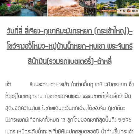
วันที่สี่ ลี่เจียง–ภูเขาหิมะมังกรหยก (กระเช้าใหญ่)–
โชว์จางอวี้โหมว–หมู่บ้านน้ำหยก–หุบเขา พระจันทร์
สีน้ําเงิน(รวมรถแบตเตอรี่)–ต้าหลี่
เช้า
รับประทานอาหารเช้า นำท่านขึ้นภูเขาหิมะมังกรหยก ซึ่ง
ตั้งอยู่ในเขตอุทยานแห่งชาติของจีนและมี ธรรมชาติที่เลื่องลื่อว่าเป็น
สุดยอดความงามแห่งชายแดนตะวันตกเฉียงใต้ของจีน ภูเขาหิมะ
มังกรหยกมีเทือกเขาทั้งหมด 13 ลูกโดยยอดเขาที่สุดนั้นถึง 5,596
เมตร เหนือระดับน้ำทะเล จึงมีหิมะปกคลุมตลอดปี นำท่านขึ้นกระเช้า