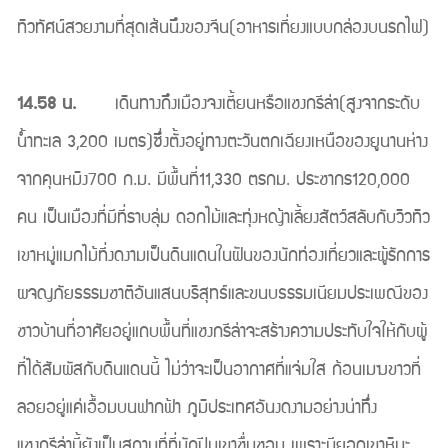
ทิวทัศน์สวยงามที่สุดเส้นนึงของจีน(อาหารเที่ยงแบบกล่องบนรถไฟ)
14.58 น.
เดินทางถึงเมืองจงเตี้ยนหรือแชงกรีล่า(สูงจากระดับ
น้ำทะเล 3,200 เมตร)ซึ่งตั้งอยู่ทางตะวันตกเฉียงเหนือของยูนานห่าง
จากคุนหมิง700 ก.ม. มีพื้นที่11,330 ตรกม. ประชากร120,000
คน เป็นเมืองที่มีที่ราบลุ่ม ดอกไม้และทุ่งหญ้าเลี้ยงสัตว์สลับกับวิวทิว
เขาหมู่แมกไม้ที่งดงามเป็นดินแดนในฝันของนักท่องเที่ยวและผู้รักการ
ผจญภัยธรรมชาติอันแสนบริสุทธ์และขนบธรรมเนียมประเพณีของ
ชาวบ้านที่อาศัยอยู่แถบพื้นที่แชงกรีล่าจะสร้างความประทับใจให้กับผู้
ที่ได้สัมผัสกับดินแดนนี้ ไม่ว่าจะเป็นอากาศที่แจ่มใส ก้อนเมฆขาวที่
ลอยอยู่แค่เอื้อมบนฟากฟ้า ภูมิประเทศอันงดงามอย่างน่าทึ่ง
แชงกรีล่านี้ยังเป็นสถานที่ที่นักปีนเขาชื่นชอบ เพราะมียอดเขาหิมะ