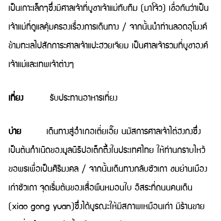
เป็นเกาะเล็กๆซึ่งมีศาลเจ้าที่บูชาเจ้าแม่ทับทิม (มาโจ้ว) เชื่อกันว่าเป็น
เจ้าแม่ที่ดูแลคุ้มครองเรื่องการเดินทาง / จากนั้นนำท่านลอดอุโมงค์
ข้ามทะเลไปสักการะศาลเจ้าแปะฮวยเจียม เป็นศาลเจ้ารวมที่บูชาองค์
เจ้าแม่และเทพเจ้าต่างๆ
เที่ยง
รับประทานอาหารเที่ยง
บ่าย
เดินทางสู่อำเภอเตี่ยเอี๊ย นมัสการศาลเจ้าไต่ฮงกงซึ่ง
เป็นต้นกำเนิดของมูลนิธิปอเต็กตึ้งในประเทศไทย ให้ท่านกราบไหว้
ขอพรเพื่อเป็นศิริมงคล / จากนั้นเดินทางกลับซัวเถา ชมย่านเมือง
เก่าซัวเถา จุดเริ่มต้นของเสื่อผืนหมอนใบ อิสระที่ถนนคนเดิน
(xiao gong yuan)ซึ่งได้บูรณะให้มีสภาพเหมือนเก่า มีร้านขาย