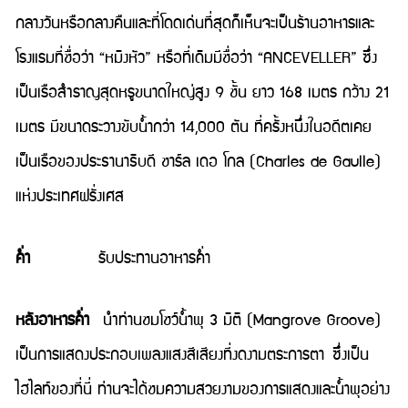
กลางวันหรือกลางคืนและที่โดดเด่นที่สุดก็เห็นจะเป็นร้านอาหารและ
โรงแรมที่ชื่อว่า “หมิงหัว” หรือที่เดิมมีชื่อว่า “ANCEVELLER” ซึ่ง
เป็นเรือสำราญสุดหรูขนาดใหญ่สูง 9 ชั้น ยาว 168 เมตร กว้าง 21
เมตร มีขนาดระวางขับน้ำกว่า 14,000 ตัน ที่ครั้งหนึ่งในอดีตเคย
เป็นเรือของประธานาธิบดี ชาร์ล เดอ โกล (Charles de Gaulle)
แห่งประเทศฝรั่งเศส
ค่ำ
รับประทานอาหารค่ำ
หลังอาหารค่ำ
นำท่านชมโชว์น้ำพุ 3 มิติ (Mangrove Groove)
เป็นการแสดงประกอบเพลงแสงสีเสียงที่งดงามตระการตา ซึ่งเป็น
ไฮไลท์ของที่นี่ ท่านจะได้ชมความสวยงามของการแสดงและน้ำพุอย่าง