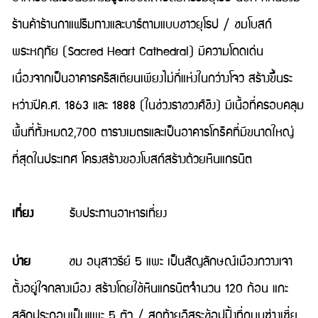
ร้านค้าร้านกาแฟริมทางและบาร์ตามแบบชาวยุโรป / ชมโบสถ์
พระหฤทัย (Sacred Heart Cathedral) มีความโดดเด่น
เนื่องจากเป็นอาคารคริสเตียนเพียงไม่กี่แห่งในกว่างโจว สร้างขึ้นระ
หว่างปีค.ศ. 1863 และ 1888 (ในช่วงราชวงศ์ชิง) มีเนื้อที่ครอบคลุม
พื้นที่ทั้งหมด2,700 ตารางเมตรและเป็นอาคารโกธิคที่มีขนาดใหญ่
ที่สุดในประเทศ โครงสร้างของโบสถ์สร้างด้วยหินแกรนิต
เที่ยง
รับประทานอาหารเที่ยง
บ่าย
ชม อนุสาวรีย์ 5 แพะ เป็นสัญลักษณ์เมืองกวางเจา
ตั้งอยู่ใจกลางเมือง สร้างโดยใช้หินแกรนิตจำนวน 120 ก้อน แกะ
สลักประกอบเป็นแพะ 5 ตัว / สุดท้ายอิสระช้อปปิ้งที่ถนนซ่างเซี่ย