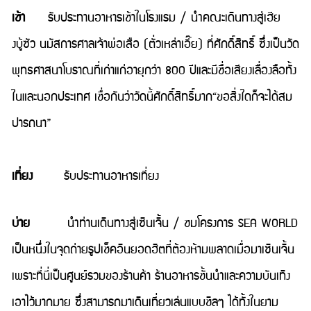
เช้า
รับประทานอาหารเช้าในโรงแรม / นำคณะเดินทางสู่เฮีย
งบู้ซัว นมัสการศาลเจ้าพ่อเสือ (ตั่วเหล่าเอี๊ย) ที่ศักดิ์สิทธิ์ ซึ่งเป็นวัด
พุทธศาสนาโบราณที่เก่าแก่อายุกว่า 800 ปีและมีชื่อเสียงเลื่องลือทั้ง
ในและนอกประเทศ เชื่อกันว่าวัดนี้ศักดิ์สิทธิ์มาก“ขอสิ่งใดก็จะได้สม
ปารถนา”
เที่ยง
รับประทานอาหารเที่ยง
บ่าย
นำท่านเดินทางสู่เซินเจิ้น / ชมโครงการ SEA WORLD
เป็นหนึ่งในจุดถ่ายรูปเช็คอินยอดฮิตที่ต้องห้ามพลาดเมื่อมาเซินเจิ้น
เพราะที่นี่เป็นศูนย์รวมของร้านค้า ร้านอาหารชั้นนำและความบันเทิง
เอาไว้มากมาย ซึ่งสามารถมาเดินเที่ยวเล่นแบบชิลๆ ได้ทั้งในยาม