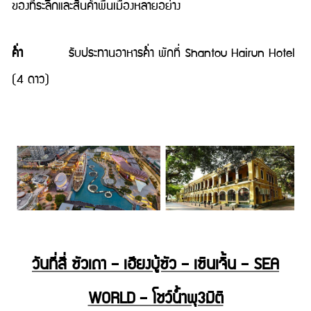
ของที่ระลึกและสินค้าพื้นเมืองหลายอย่าง
ค่ำ
รับประทานอาหารค่ำ พักที่ Shantou Hairun Hotel
(4 ดาว)
วันที่สี่ ซัวเถา – เฮียงบู้ซัว – เซินเจิ้น – SEA
WORLD – โชว์น้ำพุ3มิติ