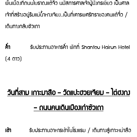
พื้นเมืองที่ถนนโบราณแต้จิ๋ว นมัสการศาลเจ้าปู่มังกรเขียว เป็นศาล
เจ้าที่สร้างอยู่ริมแม่น้ำหางเจียง..เป็นที่เคารพศรัทธาของคนแต้จิ๋ว /
เดินทางกลับซัวเถา
ค่ำ
รับประทานอาหารค่ำ พักที่ Shantou Hairun Hotel
(4 ดาว)
วันที่สาม เกาะมาสือ – วัดแปะฮวยเจียม – ไต่ฮงกง
– ถนนคนเดินเมืองเก่าซัวเถา
เช้า
รับประทานอาหารเช้าในโรงแรม / เดินทางสู่เกาะหม่าสือ