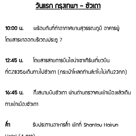
วันแรก กรุงเทพฯ – ซัวเถา
10:00 น.
พร้อมกันที่ท่าอากาศยานสุวรรณภูมิ อาคารผู้
โดยสารขาออกบริเวณประตู 7
12:45 น.
โดยสารสายการบินไชน่าเซาเทิร์นเที่ยวบิน
ที่CZ8356เดินทางไปซัวเถา (กระเป๋าโหลดท่านล่ะ1ใบไม่เกิน23กก)
16:45 น.
ถึงสนามบินซัวเถา ผ่านด่านตรวจคนเข้าเมืองแล้วเดิน
ทางเข้าเมืองซัวเถา
ค่ำ
รับประทานอาหารค่ำ พักที่ Shantou Hairun