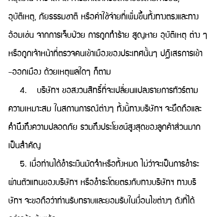
อุบัติเหตุ, ภัยธรรมชาติ หรือค่าใช้จ่ายที่เพิ่มขึ้นทั้งทางตรงและทาง
อ้อมเช่น จากการเจ็บป่วย การถูกทำร้าย สูญหาย อุบัติเหตุ ต่าง ๆ
หรือถูกเจ้าหน้าที่ตรวจคนเข้าเมืองของประเทศนั้นๆ ปฏิเสธการเข้า
–ออกเมือง ด้วยเหตุผลใดๆ ก็ตาม
4. บริษัทฯ ขอสงวนสิทธิ์ที่จะเปลี่ยนแปลงรายการทัวร์ตาม
ความเหมาะสม ในสถานการณ์ต่างๆ ทั้งนี้ทางบริษัทฯ จะยึดถือและ
คำนึงถึงความปลอดภัย รวมถึงประโยชน์สูงสุดของลูกค้าส่วนมาก
เป็นสำคัญ
5. เมื่อท่านได้ชำระเงินมัดจำหรือทั้งหมด ไม่ว่าจะเป็นการชำระ
ผ่านตัวแทนของบริษัทฯ หรือชำระโดยตรงกับทางบริษัทฯ ทางบริ
ษัทฯ จะขอถือว่าท่านรับทราบและยอมรับในเงื่อนไขต่างๆ ดังที่ได้