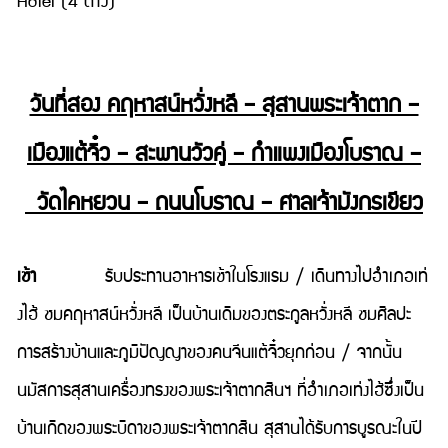
Hotel (4 ดาว)
วันที่สอง คฤหาสน์หวั่งหลี – สุสานพระเจ้าตาก –
เมืองแต้จิ๋ว – สะพานวัวคู่ – กำแพงเมืองโบราณ –
วัดไคหยวน – ถนนโบราณ – ศาลเจ้ามังกรเขียว
เช้า
รับประทานอาหารเช้าในโรงแรม / เดินทางไปอำเภอเท่
งไฮ้ ชมคฤหาสน์หวั่งหลี เป็นบ้านเดิมของตระกูลหวั่งหลี ชมศิลปะ
การสร้างบ้านและภูมิปัญญาของคนจีนแต้จิ๋วยุกก่อน / จากนั้น
นมัสการสุสานเครื่องทรงของพระเจ้าตากสินฯ ที่อำเภอเท่งไฮ้ซึ่งเป็น
บ้านเกิดของพระบิดาของพระเจ้าตากสิน สุสานได้รับการบูรณะในปี