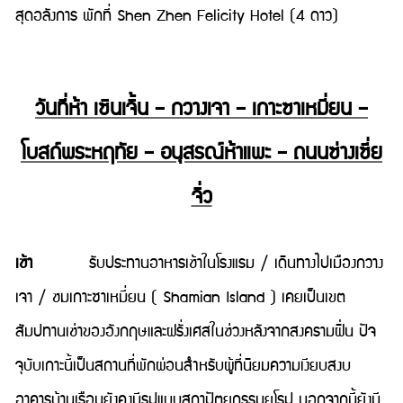
สุดอลังการ พักที่ Shen Zhen Felicity Hotel (4 ดาว)
วันที่ห้า เซินเจิ้น – กวางเจา – เกาะซาเหมี่ยน –
โบสถ์พระหฤทัย – อนุสรณ์ห้าแพะ – ถนนซ่างเซี่ย
จิ่ว
เช้า
รับประทานอาหารเช้าในโรงแรม / เดินทางไปเมืองกวาง
เจา / ชมเกาะซาเหมี่ยน ( Shamian Island ) เคยเป็นเขต
สัมปทานเช่าของอังกฤษและฝรั่งเศสในช่วงหลังจากสงครามฝิ่น ปัจ
จุบับเกาะนี้เป็นสถานที่พักผ่อนสำหรับผู้ที่นิยมความเงียบสงบ
อาคารบ้านเรือนยังคงมีรูปแบบสถาปัตยกรรมยุโรป นอกจากนี้ยังมี