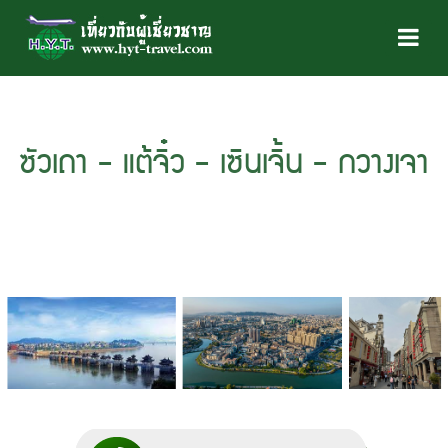
ซัวเถา - แต้จิ๋ว - เซินเจิ้น - กวางเจา