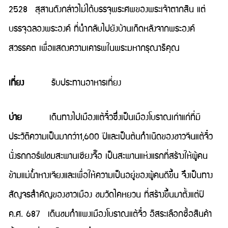
2528 สุสานดังกล่าวไม่ได้บรรจุพระศพของพระเจ้าตากสิน แต่
บรรจุฉลองพระองค์ ที่นำกลับไปยังบ้านเกิดหลังจากพระองค์
สวรรคต เพื่อแสดงความเคารพในพระมหากรุณาธิคุณ
เที่ยง
รับประทานอาหารเที่ยง
บ่าย
เดินทางไปเมืองแต้จิ๋วซึ่งเป็นเมืองโบราณเก่าแก่ที่มี
ประวัติความเป็นมากว่า1,600 ปีและเป็นต้นกำเนิดของชาวจีนแต้จิ๋ว
นั่งรถกอร์ฟชมสะพานเซียงจื๊อ เป็นสะพานแห่งแรกที่สร้างให้ผู้คน
ข้ามแม่น้ำหางเจียงและเพื่อให้ความเป็นอยู่ของผู้คนดีขึ้น จึงเป็นทาง
สัญจรสำคัญของชาวเมือง ชมวัดไคหยวน ที่สร้างขึ้นมาตั้งแต่ปี
ค.ศ. 687 เดินชมกำแพงเมืองโบราณแต้จิ๋ว อิสระเลือกซื้อสินค้า