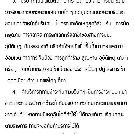
3. บริษัทฯ เป็นเพียงตัวแทนการท่องเที่ยว สายการบิน ซึ่งไม่
อาจรับผิดชอบต่อความเสียหายใด ๆ ที่อยู่นอกเหนือความรับผิด
ชอบของเจ้าหน้าที่บริษัทฯ ในกรณีที่เกิดเหตุสุดวิสัย เช่น การนัด
หยุดงาน การจลาจล การยกเลิกหรือล่าช้าของสายการบิน,
อุบัติเหตุ, ภัยธรรมชาติ หรือค่าใช้จ่ายที่เพิ่มขึ้นทั้งทางตรงและทาง
อ้อมเช่น จากการเจ็บป่วย การถูกทำร้าย สูญหาย อุบัติเหตุ ต่าง ๆ
หรือถูกเจ้าหน้าที่ตรวจคนเข้าเมืองของประเทศนั้นๆ ปฏิเสธการเข้า
–ออกเมือง ด้วยเหตุผลใดๆ ก็ตาม
4 ค่าบริการที่ท่านชำระกับทางบริษัทฯ เป็นการชำระแบบเหมา
ขาด และทางบริษัทฯได้ชำระให้กับบริษัทฯ ตัวแทนแต่ละแห่งแบบเหมา
ขาดเช่นกัน หากท่านมีเหตุอันใดที่ทำให้ไม่ได้ท่องเที่ยวพร้อมคณะ
ตามรายการ ท่านจะขอคืนค่าบริการไม่ได้