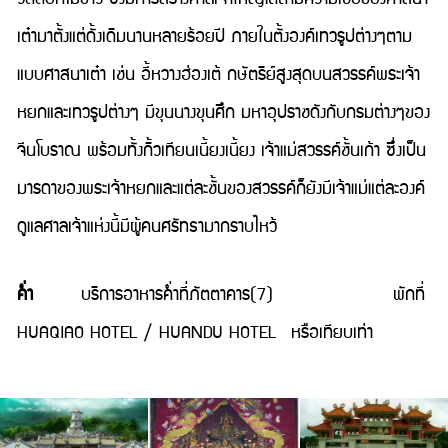
เต๋ามาตั้งแต่ดั้งเดิมนานหลายร้อยปี ภายในตั้งองค์เทวรูปต่างๆตาม
แบบศาสนาเต๋า เช่น อี้หวางฮ่องเต้ กษัตริย์สูงสุดบนสวรรค์พระเจ้า
หยกและเทวรูปต่างๆ มีขุนนางขุนศึก มหาอุปราชดังกับกรมต่างๆของ
จีนโบราณ พร้อมทั้งกิ้วเทียนเนี้ยงเนี้ยง เจ้าแม่สวรรค์ชั้นเก้า ซึ่งเป็น
มารดาของพระเจ้าหยกและแต่ละชั้นของสวรรค์ก็ยังมีเจ้าแม่แต่ละองค์
ดูแลศาลเจ้าแห่งนี้มีผู้คนศรัทธามากราบไหว้
ค่ำ
บริการอาหารค่ำที่ภัตตาคาร(7) พักที่
HUAQIAO HOTEL / HUANDU HOTEL หรือเทียบเท่า