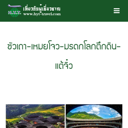
ซัวเถา-เหมยโจว-มรดกโลกตึกดิน-
แต้จิ๋ว