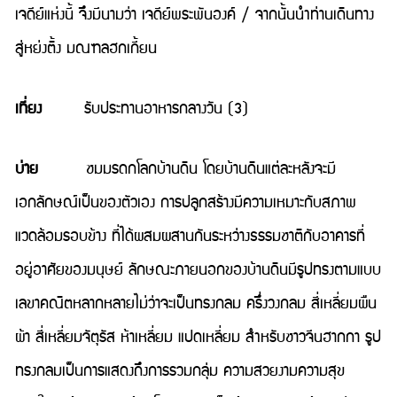
เจดีย์แห่งนี้ จึงมีนามว่า เจดีย์พระพันองค์ / จากนั้นนำท่านเดินทาง
สู่หย่งติ้ง มณฑลฮกเกี้ยน
เที่ยง
รับประทานอาหารกลางวัน (3)
บ่าย
ชมมรดกโลกบ้านดิน โดยบ้านดินแต่ละหลังจะมี
เอกลักษณ์เป็นของตัวเอง การปลูกสร้างมีความเหมาะกับสภาพ
แวดล้อมรอบข้าง ที่ได้ผสมผสานกันระหว่างธรรมชาติกับอาคารที่
อยู่อาศัยของมนุษย์ ลักษณะภายนอกของบ้านดินมีรูปทรงตามแบบ
เลขาคณิตหลากหลายไม่ว่าจะเป็นทรงกลม ครึ่งวงกลม สี่เหลี่ยมผืน
ผ้า สี่เหลี่ยมจัตุรัส ห้าเหลี่ยม แปดเหลี่ยม สำหรับชาวจีนฮากกา รูป
ทรงกลมเป็นการแสดงถึงการรวมกลุ่ม ความสวยงามความสุข