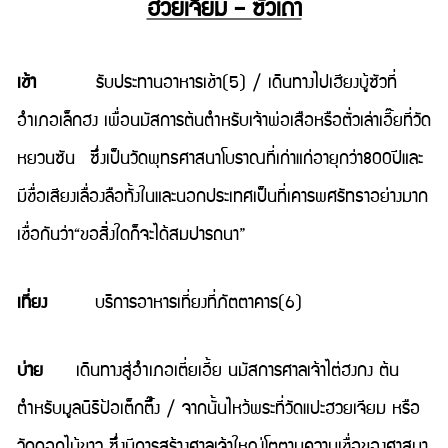
ฮวยเจียม – ซัวเถา
เช้า
รับประทานอาหารเช้า(5) / เดินทางไปเฮียงบู้ซัวที่
อำเภอเล็กฮง เพื่อนมัสการต้นตำหรับเจ้าพ่อเสือหรือตั่วเล่าเอี๊ยที่วัด
หยวนซัน ซึ่งเป็นวัดพุทธศาสนาโบราณที่เก่าแก่อายุกว่า800ปีและ
มีชื่อเสียงเลื่องลือทั้งในและนอกประเทศเป็นที่เคารพศรัทธาอย่างมาก
เชื่อกันว่า“ขอสิ่งใดก็จะได้สมปารถนา”
เที่ยง
บริการอาหารเที่ยงที่ภัตตาคาร(6)
บ่าย
เดินทางสู่อำเภอเตี่ยเอี้ย นมัสการศาลเจ้าไต่ฮงกง ต้น
ตำหรับมูลนิธิป้อเต็กตึ๊ง / จากนั้นไหว้พระที่วัดแปะฮวยเจียม หรือ
วัดดอกไม้ขาว ซึ่งมีการสร้างศาลเจ้าใหญ่โตตามความเชื่อของศาสนา