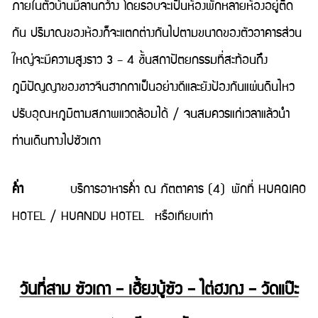
ภายในตัวบ้านมีลานกว้าง โดยรอบจะเป็นห้องพักหลายห้องอยู่ติด
กัน ปริมาณของห้องก็จะแตกต่างกันไปตามขนาดของตัวอาคารส่วน
ใหญ่จะมีความสูงราว 3 – 4 ชั้นสถาปัตยกรรมที่สะท้อนถึง
ภูมิปัญญาของชาวจีนฮากกาเป็นอย่างดีและยังป้องกันแผ่นดินไหว
ปรับอุณหภูมิตามสภาพแวดล้อมได้ / จนสมควรแก่เวลาแล้วนำ
ท่านเดินทางไปซัวเถา
ค่ำ
บริการอาหารค่ำ ณ ภัตตาคาร (4) พักที่ HUAQIAO
HOTEL / HUANDU HOTEL หรือเทียบเท่า
วันที่สาม ซัวเถา – เฮี้ยงบู้ซัว – ไต่ฮงกง – วัดแป๊ะ