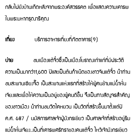
กลับไปยังบ้านเกิดหลังจากพระองค์สวรรคต เพื่อแสดงความเคารพ
ในพระมหากรุณาธิคุณ
เที่ยง
บริการอาหารเที่ยงที่ภัตตาคาร(9)
บ่าย
ชมเมืองแต้จิ๋วซึ่งเป็นเมืองโบราณเก่าแก่ที่มีประวัติ
ความเป็นมากว่า1,600 ปีและเป็นต้นกำเนิดของชาวจีนแต้จิ๋ว นำท่าน
ชมสะพานเซียงจื๊อ เป็นสะพานแห่งแรกที่สร้างให้ผู้คนข้ามแม่น้ำหั่น
เจียงและเพื่อให้ความเป็นอยู่ของผู้คนดีขึ้น จึงเป็นทางสัญจรสำคัญ
ของชาวเมือง นำท่านชมวัดไคหยวน เป็นวัดที่สร้างขึ้นมาตั้งแต่ปี
ค.ศ. 687 / นมัสการศาลเจ้าปู่มังกรเขียว เป็นศาลเจ้าที่สร้างอยู่ริม
แม่น้ำหั่นเจียง..เป็นที่เคารพศรัทธาของคนแต้จิ๋ว ไหว้เจ้ามังกรเขียว