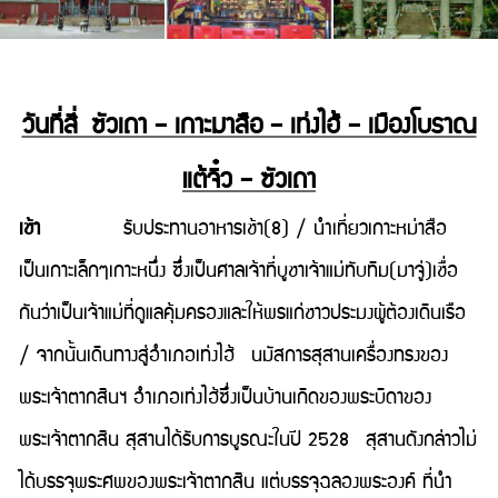
วันที่สี่ ซัวเถา – เกาะมาสือ – เท่งไฮ้ – เมืองโบราณ
แต้จิ๋ว – ซัวเถา
เช้า
รับประทานอาหารเช้า(8) / นำเที่ยวเกาะหม่าสือ
เป็นเกาะเล็กๆเกาะหนึ่ง ซึ่งเป็นศาลเจ้าที่บูชาเจ้าแม่ทับทิม(มาจู่)เชื่อ
กันว่าเป็นเจ้าแม่ที่ดูแลคุ้มครองและให้พรแก่ชาวประมงผู้ต้องเดินเรือ
/ จากนั้นเดินทางสู่อำเภอเท่งไฮ้ นมัสการสุสานเครื่องทรงของ
พระเจ้าตากสินฯ อำเภอเท่งไฮ้ซึ่งเป็นบ้านเกิดของพระบิดาของ
พระเจ้าตากสิน สุสานได้รับการบูรณะในปี 2528 สุสานดังกล่าวไม่
ได้บรรจุพระศพของพระเจ้าตากสิน แต่บรรจุฉลองพระองค์ ที่นำ