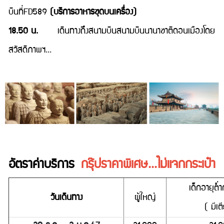
บินที่FD589
(บริการอาหารชุดบนเครื่อง)
18.50 น.
เดินทางถึงสนามบินสนามบินนานาชาติดอนเมืองโดย
สวัสดิภาพฯ...
อัตราค่าบริการ
กรุ๊ปราคาพิเศษ...ไม่แจกกระเป๋า
เด็กอายุต่ำ
วันเดินทาง
ผู้ใหญ่
( มีเต