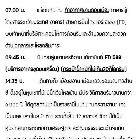
07.00 น.
พร้อมกัน ณ
ท่าอากาศยานดอนเมือง
อาคารผู้
โดยสารระหว่างประเทศ อาคาร1 สายการบินไทยแอร์เอเชีย (FD)
พบเจ้าหน้าที่บริษัทฯ คอยให้การต้อนรับและอำนวยความสะดวก
ด้านเอกสารและโหลดสัมภาระ
09.45 น
.
บินตรงสู่มหานครซีอาน เที่ยวบินที่
FD 588
(บริการอาหารชุดบนเครื่อง) (
กระเป๋าน้ำหนักไม่เกิน20กิโลกรัม
)
14.35 น.
เดินทางถึง เมืองซีอาน เมืองหลวงของมณฑลส่าน
ซี ตั้งอยู่ในหุบเขาที่มีแม่น้ำเว่ยไหลผ่าน มีประวัติศาสตร์ยาวนานกว่า
6,000 ปี ได้ถูกสถาปนาเป็นราชธานีในนาม “นครฉางอาน” เคย
เป็นนครหลวงในสมัยต่าง
รวมทั้งสิ้น 12 ราชวงศ์ ซีอานได้เป็น
ศูนย์กลางการติดต่อทางเศรษฐกิจและวัฒนธรรมระหว่างจีนกับ