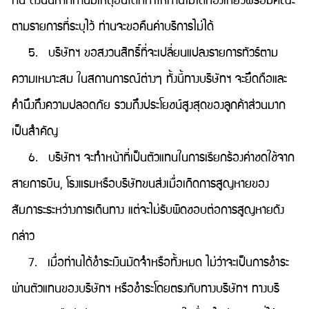
กัน ดังนั้นหากท่านมีเหตุอันใดที่ทำให้ท่านไม่ได้ท่องเที่ยวพร้อมคณะ
ตามรายการที่ระบุไว้ ท่านจะขอคืนค่าบริการไม่ได้
5. บริษัทฯ ขอสงวนสิทธิ์ที่จะเปลี่ยนแปลงรายการทัวร์ตาม
ความเหมาะสม ในสถานการณ์ต่างๆ ทั้งนี้ทางบริษัทฯ จะยึดถือและ
คำนึงถึงความปลอดภัย รวมถึงประโยชน์สูงสุดของลูกค้าส่วนมาก
เป็นสำคัญ
6. บริษัทฯ จะทำหน้าที่เป็นตัวแทนในการเรียกร้องค่าชดใช้จาก
สายการบิน, โรงแรมหรือบริษัทขนส่งเมื่อเกิดการสูญหายของ
สัมภาระระหว่างการเดินทาง แต่จะไม่รับผิดชอบต่อการสูญหายดัง
กล่าว
7. เมื่อท่านได้ชำระเงินมัดจำหรือทั้งหมด ไม่ว่าจะเป็นการชำระ
ผ่านตัวแทนของบริษัทฯ หรือชำระโดยตรงกับทางบริษัทฯ ทางบริ