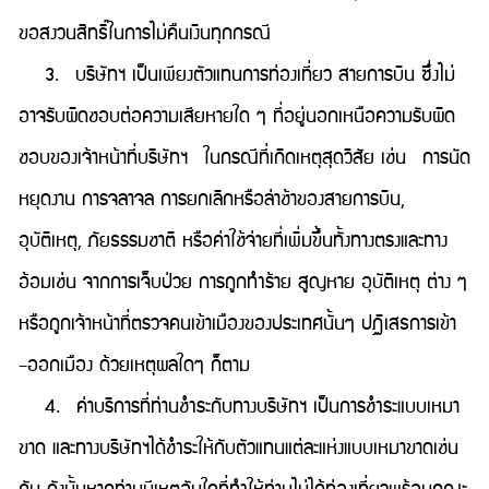
ขอสงวนสิทธิ์ในการไม่คืนเงินทุกกรณี
3. บริษัทฯ เป็นเพียงตัวแทนการท่องเที่ยว สายการบิน ซึ่งไม่
อาจรับผิดชอบต่อความเสียหายใด ๆ ที่อยู่นอกเหนือความรับผิด
ชอบของเจ้าหน้าที่บริษัทฯ ในกรณีที่เกิดเหตุสุดวิสัย เช่น การนัด
หยุดงาน การจลาจล การยกเลิกหรือล่าช้าของสายการบิน,
อุบัติเหตุ, ภัยธรรมชาติ หรือค่าใช้จ่ายที่เพิ่มขึ้นทั้งทางตรงและทาง
อ้อมเช่น จากการเจ็บป่วย การถูกทำร้าย สูญหาย อุบัติเหตุ ต่าง ๆ
หรือถูกเจ้าหน้าที่ตรวจคนเข้าเมืองของประเทศนั้นๆ ปฏิเสธการเข้า
–ออกเมือง ด้วยเหตุผลใดๆ ก็ตาม
4. ค่าบริการที่ท่านชำระกับทางบริษัทฯ เป็นการชำระแบบเหมา
ขาด และทางบริษัทฯได้ชำระให้กับตัวแทนแต่ละแห่งแบบเหมาขาดเช่น