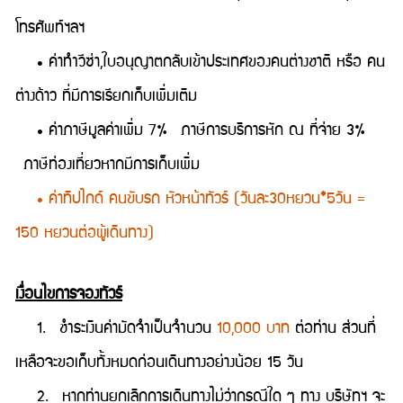
โทรศัพท์ฯลฯ
• ค่าทำวีซ่า,ใบอนุญาตกลับเข้าประเทศของคนต่างชาติ หรือ คน
ต่างด้าว ที่มีการเรียกเก็บเพิ่มเติม
• ค่าภาษีมูลค่าเพิ่ม 7% ภาษีการบริการหัก ณ ที่จ่าย 3%
ภาษีท่องเที่ยวหากมีการเก็บเพิ่ม
• ค่าทิปไกด์ คนขับรถ หัวหน้าทัวร์ (วันละ30หยวน*5วัน =
150 หยวนต่อผู้เดินทาง)
เงื่อนไขการจองทัวร์
1. ชำระเงินค่ามัดจำเป็นจำนวน
10,000 บาท
ต่อท่าน ส่วนที่
เหลือจะขอเก็บทั้งหมดก่อนเดินทางอย่างน้อย 15 วัน
2. หากท่านยกเลิกการเดินทางไม่ว่ากรณีใด ๆ ทาง บริษัทฯ จะ