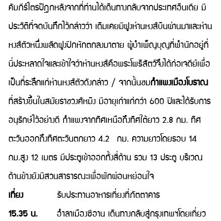
คัมภีร์ไตรปิฎกหลังจากที่ท่านได้เดินทางกลับจากประเทศอินเดีย มี
ประวัติที่จดบันทึกไว้กล่าวว่า เดิมเคยมีฝูงห่านหงส์บินผ่านมาและห่าน
หงส์ตัวหนึ่งพลัดฝูงปีกหักตกลงมาตาย ผู้บำเพ็ญบุญที่พำนักอยู่ที่
นี่ประหลาดใจและเข้าใจว่าห่านหงส์คือพระโพธิสัตว์จึงได้ก่อเจดีย์เพื่อ
เป็นที่ระลึกแก่ห่านหงส์ตัวดังกล่าว / จากนั้นชม
กำแพงเมืองโบราณ
ที่สร้างขึ้นในสมัยราชวงศ์หมิง มีอายุเก่าแก่กว่า 600 ปีและได้รับการ
อนุรักษ์ไว้อย่างดี กำแพงจากทิศเหนือถึงทิศใต้ยาว 2.8 กม. ทิศ
ตะวันออกถึงทิศตะวันตกยาว 4.2 กม. ความยาวโดยรอบ 14
กม.สูง 12 เมตร มีประตูเข้าออกทั้งสี่ด้าน รวม 13 ประตู บริเวณ
ด้านข้างยังมีสวนสาธารณะเพื่อพักผ่อนหย่อนใจ
เที่ยง
รับประทานอาหารเที่ยงที่ภัตตาคาร
15.35 น.
อำลาเมืองซีอาน เดินทางกลับสู่กรุงเทพฯโดยเที่ยว