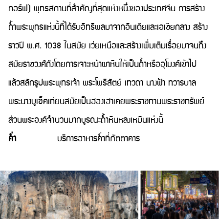
กอร์ฟ) พุทธสถานที่สำคัญที่สุดแห่งหนึ่งของประเทศจีน การสร้าง
ถ้ำพระพุทธแห่งนี้ที่ได้รับอิทธิพลมาจากอินเดียและเอเชียกลาง สร้าง
ราวปี พ.ศ. 1038 ในสมัย เว่ยเหนือและสร้างเพิ่มเติมเรื่อยมาจนถึง
สมัยราชวงศ์ถังโดยการเจาะหน้าผาหินให้เป็นถ้ำหรืออุโมงค์เข้าไป
แล้วสลักรูปพระพุทธเจ้า พระโพธิสัตย์ เทวดา นางฟ้า ทวารบาล
พระนางบูเซ็คเทียนสมัยเป็นฮองเฮาเคยพระราชทานพระราชทรัพย์
ส่วนพระองค์จำนวนมากบูรณะถ้ำหินหลงเหมินแห่งนี้
ค่ำ
บริการอาหารค่ำที่ภัตตาคาร