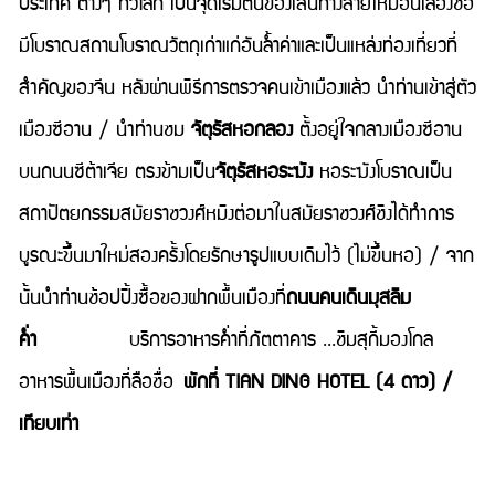
ประเทศ ต่างๆ ทั่วโลก เป็นจุดเริ่มต้นของเส้นทางสายไหมอันเลื่องชื่อ
มีโบราณสถานโบราณวัตถุเก่าแก่อันล้ำค่าและเป็นแหล่งท่องเที่ยวที่
สำคัญของจีน
หลังผ่านพิธีการตรวจคนเข้าเมืองแล้ว นำท่านเข้าสู่ตัว
เมืองซีอาน / นำท่านชม
จัตุรัสหอกลอง
ตั้งอยู่ใจกลางเมืองซีอาน
บนถนนซีต้าเจีย ตรงข้ามเป็น
จัตุรัสหอระฆัง
หอระฆังโบราณเป็น
สถาปัตยกรรมสมัยราชวงศ์หมิงต่อมาในสมัยราชวงศ์ชิงได้ทำการ
บูรณะขึ้นมาใหม่สองครั้งโดยรักษารูปแบบเดิมไว้ (ไม่ขึ้นหอ) / จาก
นั้นนำท่านช้อปปิ้งซื้อของฝากพื้นเมืองที่
ถนนคนเดินมุสลิม
ค่ำ
บริการอาหารค่ำที่ภัตตาคาร ...ชิมสุกี้มองโกล
อาหารพื้นเมืองที่ลือชื่อ
พักที่ TIAN DING HOTEL (4 ดาว) /
เทียบเท่า