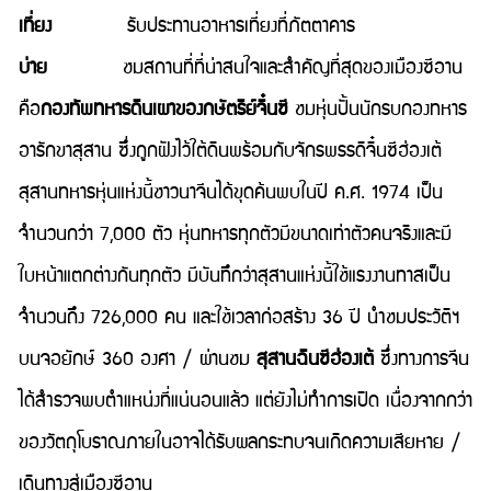
เที่ยง
รับประทานอาหารเที่ยงที่ภัตตาคาร
บ่าย
ชมสถานที่ที่น่าสนใจและสำคัญที่สุดของเมืองซีอาน
คือ
กองทัพทหารดินเผาของกษัตริย์จิ๋นซี
ชมหุ่นปั้นนักรบกองทหาร
อารักขาสุสาน ซึ่งถูกฝังไว้ใต้ดินพร้อมกับจักรพรรดิจิ๋นซีฮ่องเต้
สุสานทหารหุ่นแห่งนี้ชาวนาจีนได้ขุดค้นพบในปี ค.ศ. 1974 เป็น
จำนวนกว่า 7,000 ตัว หุ่นทหารทุกตัวมีขนาดเท่าตัวคนจริงและมี
ใบหน้าแตกต่างกันทุกตัว มีบันทึกว่าสุสานแห่งนี้ใช้แรงงานทาสเป็น
จำนวนถึง 726,000 คน และใช้เวลาก่อสร้าง 36 ปี นำชมประวัติฯ
บนจอยักษ์ 360 องศา / ผ่านชม
สุสานฉินซีฮ่องเต้
ซึ่งทางการจีน
ได้สำรวจพบตำแหน่งที่แน่นอนแล้ว แต่ยังไม่ทำการเปิด เนื่องจากกว่า
ของวัตถุโบราณภายในอาจได้รับผลกระทบจนเกิดความเสียหาย /
เดินทางสู่เมืองซีอาน