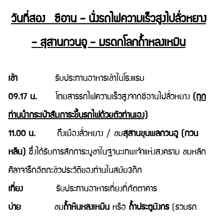
วันที่สอง ซีอาน – นั่งรถไฟความเร็วสูงไปลั่วหยาง
– สุสานกวนอู – มรดกโลกถ้ำหลงเหมิน
เช้า
รับประทานอาหารเช้าในโรงแรม
09.17 น.
โดยสารรถไฟความเร็วสูงจากซีอานไปลั่วหยาง
(ทุก
ท่านนำกระเป๋าสัมภาระขึ้นรถไฟด้วยตัวท่านเอง)
11.00 น.
ถึงเมืองลั่วหยาง / ชม
สุสานขุนพลกวนอู
(กวน
หลิน)
ซึ่งได้รับการสักการะบูชาในฐานะเทพเจ้าแห่งสงคราม ชมหลัก
ศิลาจารึกอัตถะชีวประวัติของท่านในสมัย3ก๊ก
เที่ยง
รับประทานอาหารเที่ยงที่ภัตตาคาร
บ่าย
ชม
ถ้ำหินหลงเหมิน
หรือ
ถ้ำประตูมังกร
(รวมรถ