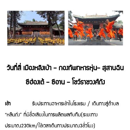
วันที่สี่ เมืองหลิงเป่า – กองทัพทหารหุ่น– สุสานฉิน
ซีฮ่องเต้ – ซีอาน – โชว์ราชวงศ์ถัง
เช้า
รับประทานอาหารเช้าในโรงแรม / เดินทางสู่ตำบล
“หลินถ่ง” ที่มีชื่อเสียงในการผลิตผลทับทิม(ระยะทาง
ประมาณ230km/ใช้เวลาเดินทางประมาณ3ชั่วโมง)