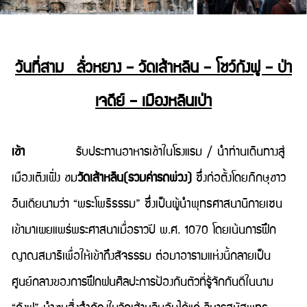
วันที่สาม ลั่วหยาง – วัดเส้าหลิน – โชว์กังฟู – ป่า
เจดีย์ – เมืองหลินเป่า
เช้า
รับประทานอาหารเช้าในโรงแรม / นำท่านเดินทางสู่
เมืองเติงเฟิ่ง ชม
วัดเส้าหลิน(รวมค่ารถพ่วง)
ซึ่งก่อตั้งโดยภิกษุชาว
อินเดียนามว่า “พระโพธิธรรม” ซึ่งเป็นผู้นำพุทธศาสนานิกายเซน
เข้ามาเผยแพร่พระศาสนาเมื่อราวปี พ.ศ. 1070 โดยเน้นการฝึก
ญาณสมาธิเพื่อให้เข้าถึงสัจธรรม ต่อมาอารามแห่งนี้กลายเป็น
ศูนย์กลางของการฝึกฝนศิลปะการป้องกันตัวที่รู้จักกันดีในนาม