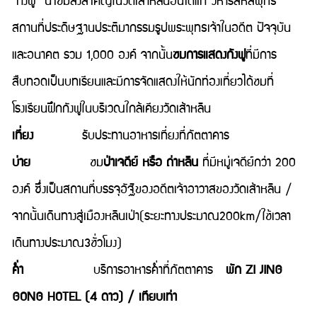
“กังฟู” นำชมสิ่งสำคัญในวัดเส้าหลินอันได้แก่ วิหารสหัสพุทธ
สถานที่ประดิษฐานประติมากรรมรูปพระพุทธเจ้าในอดีต ปัจจุบัน
และอนาคต รวม 1,000 องค์ จากนั้น
ชมการแสดงกังฟู
ที่มีการ
สืบทอดเป็นบทเรียนและมีการจัดแสดงให้นักท่องเที่ยวได้ชมที่
โรงเรียนฝึกกังฟูในบริเวณใกล้เคียงวัดเส้าหลิน
เที่ยง
รับประทานอาหารเที่ยงที่ภัตตาคาร
บ่าย
ชม
ป่าเจดีย์ หรือ ถ่าหลิน
ที่มีหมู่เจดีย์กว่า 200
องค์ ซึ่งเป็นสถานที่บรรจุอัฐิของอดีตเจ้าอาวาสของวัดเส้าหลิน /
จากนั้นเดินทางสู่เมืองหลินเป่า(ระยะทางประมาณ200km/ใช้เวลา
เดินทางประมาณ3ชั่วโมง)
ค่ำ
บริการอาหารค่ำที่ภัตตาคาร
พัก ZI JING
GONG HOTEL (4 ดาว) / เทียบเท่า