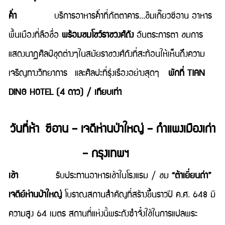
ค่ำ
บริการอาหารค่ำที่ภัตตาคาร...ชิมเกี๊ยวซีอาน อาหาร
พื้นเมืองที่ลือชื่อ
พร้อมชมโชว์ราชวงศ์ถัง
อันตระการตา ชมการ
แสดงนาฏศิลป์ชุดต่างๆในสมัยราชวงศ์ถังที่สะท้อนให้เห็นถึงความ
เจริญทางวิทยาการ และศิลปะที่รุ่งเรืองอย่างสุดๆ
พักที่ TIAN
DING HOTEL (4 ดาว) / เทียบเท่า
วันที่ห้า ซีอาน – เจดีห่านป่าใหญ่ – กำแพงเมืองเก่า
– กรุงเทพฯ
เช้า
รับประทานอาหารเช้าในโรงแรม / ชม
“ต้าเยี่ยนถ่า”
เจดีย์ห่านป่าใหญ่
โบราณสถานสำคัญที่สร้างขึ้นราวปี ค.ศ. 648 มี
ความสูง 64 เมตร สถานที่แห่งนี้พระถังซำจั๋งใช้ในการแปลพระ