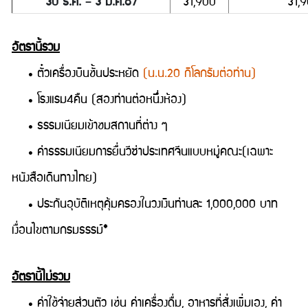
30 ธ.ค. – 3 ม.ค.67
31,900
31,
อัตรานี้รวม
• ตั๋วเครื่องบินชั้นประหยัด
(น.น.20 กิโลกรัมต่อท่าน)
• โรงแรม4คืน (สองท่านต่อหนึ่งห้อง)
• ธรรมเนียมเข้าชมสถานที่ต่าง ๆ
• ค่าธรรมเนียมการยื่นวีซ่าประเทศจีนแบบหมู่คณะ(เฉพาะ
หนังสือเดินทางไทย)
• ประกันอุบัติเหตุคุ้มครองในวงเงินท่านละ 1,000,000 บาท
เงื่อนไขตามกรมธรรม์*
อัตรานี้ไม่รวม
• ค่าใช้จ่ายส่วนตัว เช่น ค่าเครื่องดื่ม, อาหารที่สั่งเพิ่มเอง, ค่า